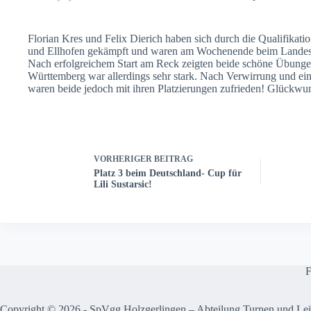
Florian Kres und Felix Dierich haben sich durch die Qualifikat
und Ellhofen gekämpft und waren am Wochenende beim Landesfi
Nach erfolgreichem Start am Reck zeigten beide schöne Übung
Württemberg war allerdings sehr stark. Nach Verwirrung und ei
waren beide jedoch mit ihren Platzierungen zufrieden! Glückwu
VORHERIGER
BEITRAG
Platz 3 beim Deutschland- Cup für
Lili Sustarsic!
F
Copyright © 2026 - SpVgg Holzgerlingen – Abteilung Turnen und Leic